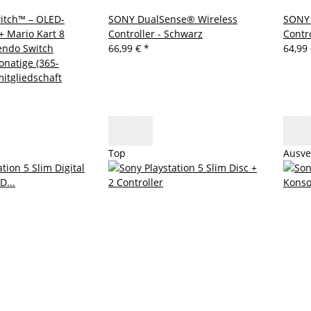
tch™ – OLED-
SONY DualSense® Wireless
SONY 
+ Mario Kart 8
Controller - Schwarz
Contr
endo Switch
66,99 €
*
64,99
onatige (365-
mitgliedschaft
Top
Ausve