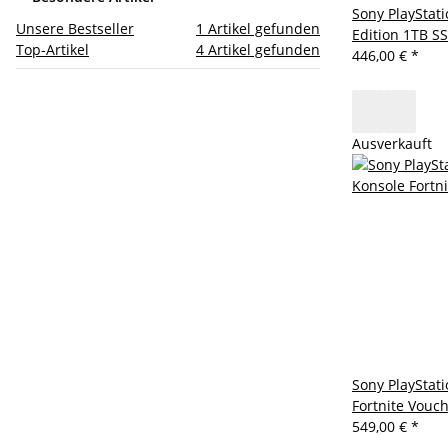
Sony PlayStati
Unsere Bestseller
1
Artikel gefunden
Edition 1TB S
Top-Artikel
4
Artikel gefunden
446,00 €
*
Ausverkauft
Sony PlayStat
Fortnite Vouc
549,00 €
*