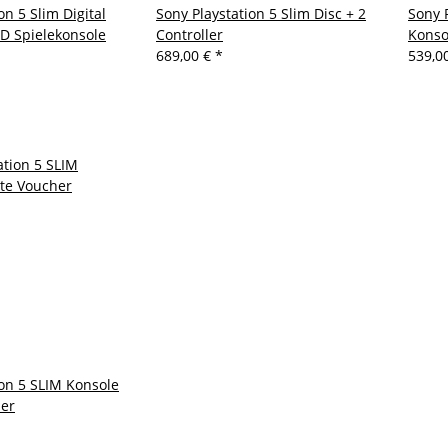
on 5 Slim Digital
Sony Playstation 5 Slim Disc + 2
Sony 
SD Spielekonsole
Controller
Konso
689,00 €
*
539,0
ion 5 SLIM Konsole
her