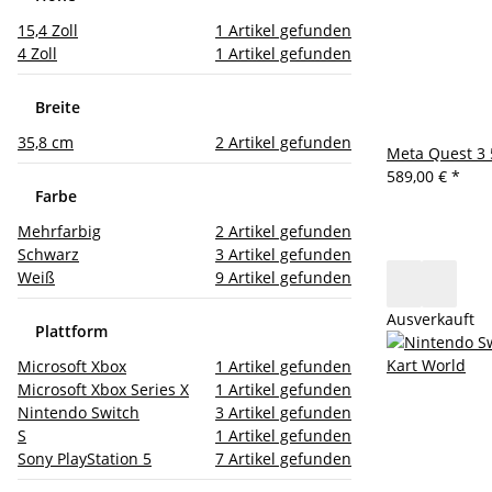
15,4 Zoll
1
Artikel gefunden
4 Zoll
1
Artikel gefunden
Breite
35,8 cm
2
Artikel gefunden
Meta Quest 3
589,00 €
*
Farbe
Mehrfarbig
2
Artikel gefunden
Schwarz
3
Artikel gefunden
Weiß
9
Artikel gefunden
Ausverkauft
Plattform
Microsoft Xbox
1
Artikel gefunden
Microsoft Xbox Series X
1
Artikel gefunden
Nintendo Switch
3
Artikel gefunden
S
1
Artikel gefunden
Sony PlayStation 5
7
Artikel gefunden