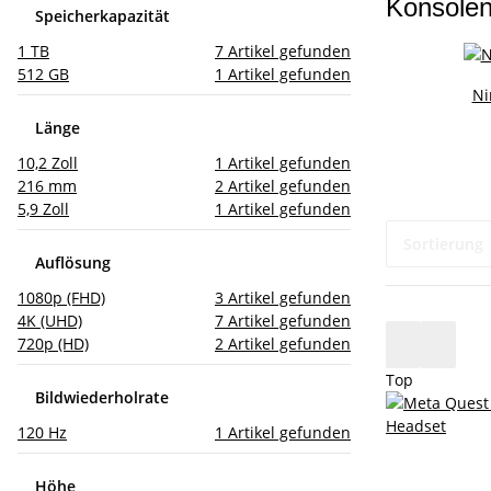
Konsole
Speicherkapazität
1 TB
7
Artikel gefunden
512 GB
1
Artikel gefunden
Ni
Länge
10,2 Zoll
1
Artikel gefunden
216 mm
2
Artikel gefunden
5,9 Zoll
1
Artikel gefunden
Sortierung
Auflösung
1080p (FHD)
3
Artikel gefunden
4K (UHD)
7
Artikel gefunden
720p (HD)
2
Artikel gefunden
Top
Bildwiederholrate
120 Hz
1
Artikel gefunden
Höhe