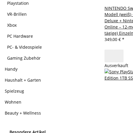
Playstation
NINTENDO Swi
VR-Brillen
Modell (weiß) 
Deluxe + Nint
Xbox
Online – 12-m
tägige) Einzel
PC Hardware
349,00 €
*
PC- & Videospiele
Gaming Zubehör
Ausverkauft
Handy
Haushalt + Garten
Spielzeug
Wohnen
Beauty + Wellness
Besondere Artikel