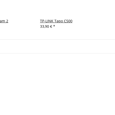
Cam 2
TP-LINK Tapo C500
33,90 €
*