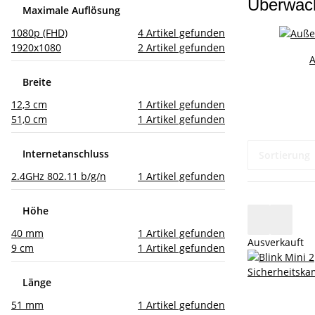
Überwac
Maximale Auflösung
1080p (FHD)
4
Artikel gefunden
1920x1080
2
Artikel gefunden
Breite
12,3 cm
1
Artikel gefunden
51,0 cm
1
Artikel gefunden
Internetanschluss
Sortierung
2.4GHz 802.11 b/g/n
1
Artikel gefunden
Höhe
40 mm
1
Artikel gefunden
Ausverkauft
9 cm
1
Artikel gefunden
Länge
51 mm
1
Artikel gefunden