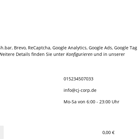
sh.bar, Brevo, ReCaptcha, Google Analytics, Google Ads, Google Tag
eitere Details finden Sie unter
Konfigurieren
und in unserer
015234507033
info@cj-corp.de
Mo-Sa von 6:00 - 23:00 Uhr
0,00 €