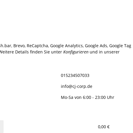
sh.bar, Brevo, ReCaptcha, Google Analytics, Google Ads, Google Tag
eitere Details finden Sie unter
Konfigurieren
und in unserer
015234507033
info@cj-corp.de
Mo-Sa von 6:00 - 23:00 Uhr
0,00 €