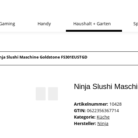
Gaming
Handy
Haushalt + Garten
Sp
nja Slushi Maschine Goldstone FS301EUSTGD
Ninja Slushi Masc
Artikelnummer:
10428
GTIN:
0622356367714
Kategorie:
Küche
Hersteller:
Ninja