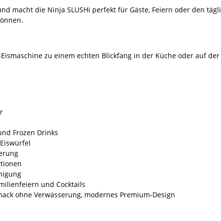
und macht die Ninja SLUSHi perfekt für Gäste, Feiern oder den täg
können.
Eismaschine zu einem echten Blickfang in der Küche oder auf der 
r
 und Frozen Drinks
Eiswürfel
uerung
rtionen
nigung
milienfeiern und Cocktails
chmack ohne Verwässerung, modernes Premium-Design